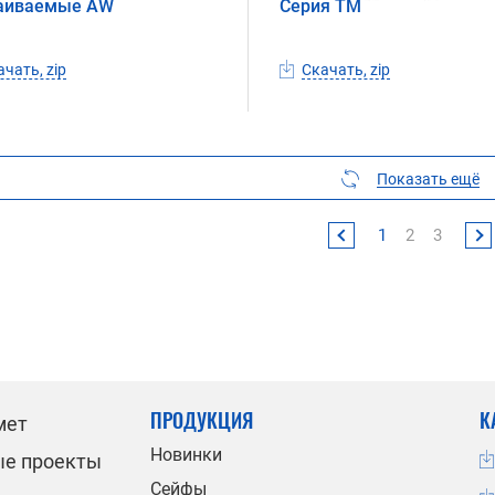
аиваемые AW
Серия TM
чать, zip
Скачать, zip
Показать ещё
1
2
3
ПРОДУКЦИЯ
К
мет
Новинки
ые проекты
Сейфы