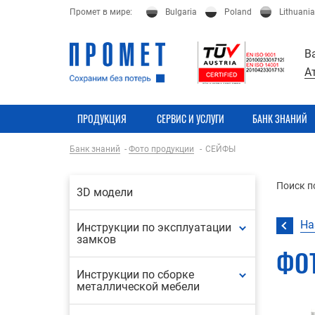
Промет в мире:
Bulgaria
Poland
Lithuania
В
А
ПРОДУКЦИЯ
СЕРВИС И УСЛУГИ
БАНК ЗНАНИЙ
Банк знаний
Фото продукции
СЕЙФЫ
Поиск п
3D модели
На
Инструкции по эксплуатации
замков
ФО
Инструкции по сборке
металлической мебели