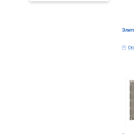
Элит
Ска