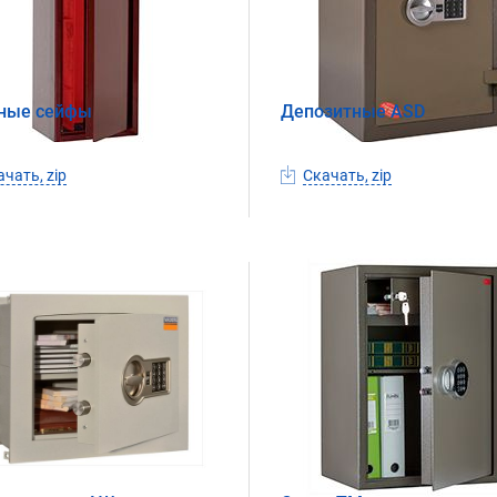
ные сейфы
Депозитные ASD
чать, zip
Скачать, zip