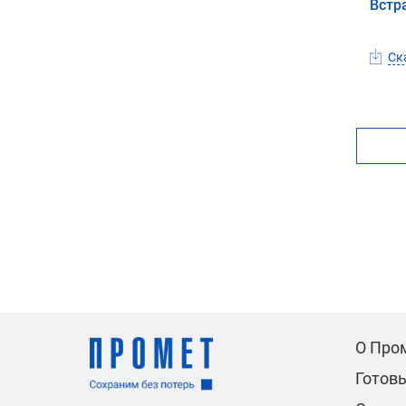
Встр
Ска
О Про
Готов