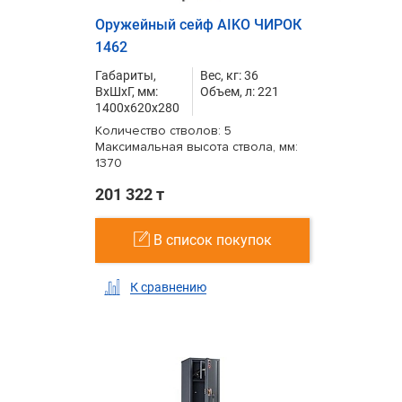
Оружейный сейф AIKO ЧИРОК
1462
Габариты,
Вес, кг: 36
ВxШxГ, мм:
Объем, л: 221
1400x620x280
Количество стволов: 5
Максимальная высота ствола, мм:
1370
201 322 т
В список покупок
К сравнению