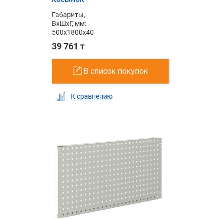
Габариты,
ВxШxГ, мм:
500x1800x40
39 761 т
В список покупок
К сравнению