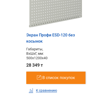
Экран Профи ESD-120 без
косынок
Габариты,
ВxШxГ, мм:
500x1200x40
28 349 т
В список покупок
К сравнению