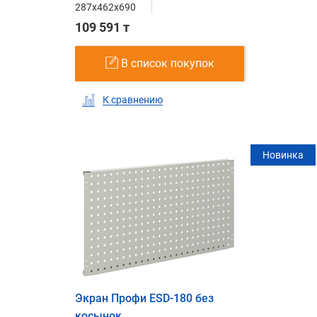
287x462x690
109 591 т
В список покупок
К сравнению
Новинка
Экран Профи ESD-180 без
косынок