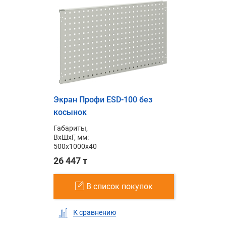
Экран Профи ESD-100 без
косынок
Габариты,
ВxШxГ, мм:
500x1000x40
26 447 т
В список покупок
К сравнению