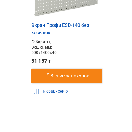
Экран Профи ESD-140 без
косынок
Габариты,
ВxШxГ, мм:
500x1400x40
31 157 т
В список покупок
К сравнению