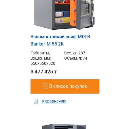
Взломостойкий сейф MDTB
Banker-M 55 2K
Габариты,
Вес, кг: 287
ВxШxГ, мм:
Объем, л: 74
550x550x520
3 477 425 т
В список покупок
К сравнению