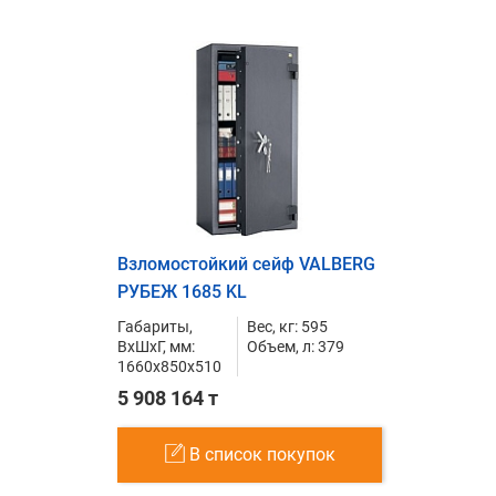
Взломостойкий сейф VALBERG
РУБЕЖ 1685 KL
Габариты,
Вес, кг: 595
ВxШxГ, мм:
Объем, л: 379
1660x850x510
5 908 164 т
В список покупок