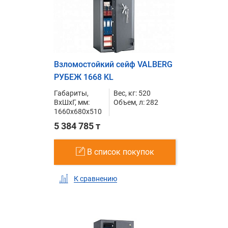
Взломостойкий сейф VALBERG
РУБЕЖ 1668 KL
Габариты,
Вес, кг: 520
ВxШxГ, мм:
Объем, л: 282
1660x680x510
5 384 785 т
В список покупок
К сравнению