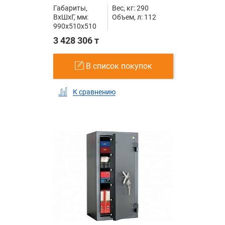
Габариты,
Вес, кг: 290
ВxШxГ, мм:
Объем, л: 112
990x510x510
3 428 306 т
В список покупок
К сравнению