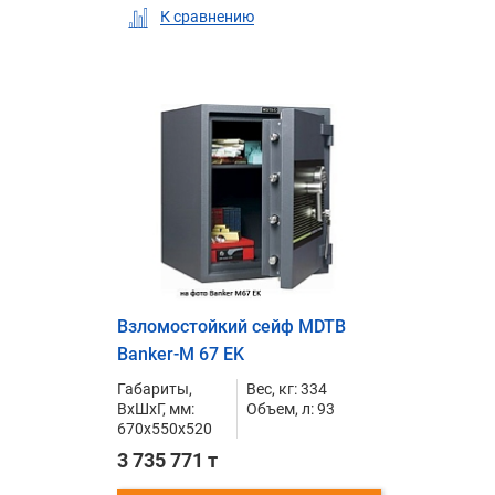
К сравнению
Взломостойкий сейф MDTB
Banker-M 67 EK
Габариты,
Вес, кг: 334
ВxШxГ, мм:
Объем, л: 93
670x550x520
3 735 771 т