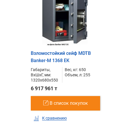
Взломостойкий сейф MDTB
Banker-M 1368 EK
Габариты,
Вес, кг: 650
ВxШxГ, мм:
Объем, л: 255
1320x680x550
6 917 961 т
В список покупок
К сравнению