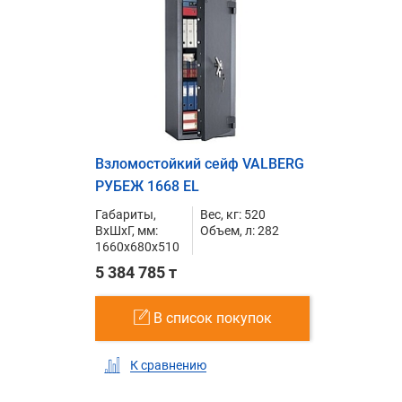
Взломостойкий сейф VALBERG
РУБЕЖ 1668 EL
Габариты,
Вес, кг: 520
ВxШxГ, мм:
Объем, л: 282
1660x680x510
5 384 785 т
В список покупок
К сравнению