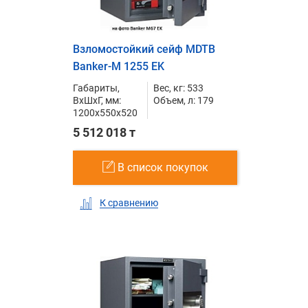
Взломостойкий сейф MDTB
Banker-M 1255 EK
Габариты,
Вес, кг: 533
ВxШxГ, мм:
Объем, л: 179
1200x550x520
5 512 018 т
В список покупок
К сравнению