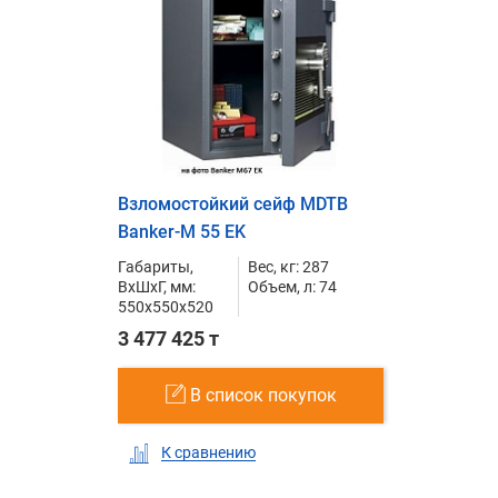
Взломостойкий сейф MDTB
Banker-M 55 EK
Габариты,
Вес, кг: 287
ВxШxГ, мм:
Объем, л: 74
550x550x520
3 477 425 т
В список покупок
К сравнению