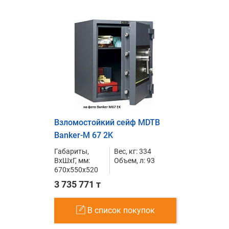
Взломостойкий сейф MDTB
Banker-M 67 2K
Габариты,
Вес, кг: 334
ВxШxГ, мм:
Объем, л: 93
670x550x520
3 735 771 т
В список покупок