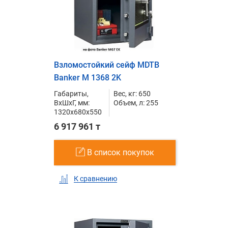
Взломостойкий сейф MDTB
Banker M 1368 2K
Габариты,
Вес, кг: 650
ВxШxГ, мм:
Объем, л: 255
1320x680x550
6 917 961 т
В список покупок
К сравнению