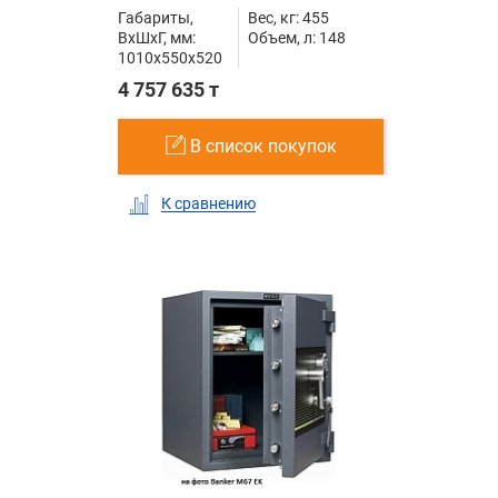
Габариты,
Вес, кг: 455
ВxШxГ, мм:
Объем, л: 148
1010x550x520
4 757 635 т
В список покупок
К сравнению