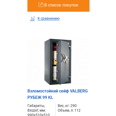
В список покупок
К сравнению
Взломостойкий сейф VALBERG
РУБЕЖ 99 KL
Габариты,
Вес, кг: 290
ВxШxГ, мм:
Объем, л: 112
990x510x510