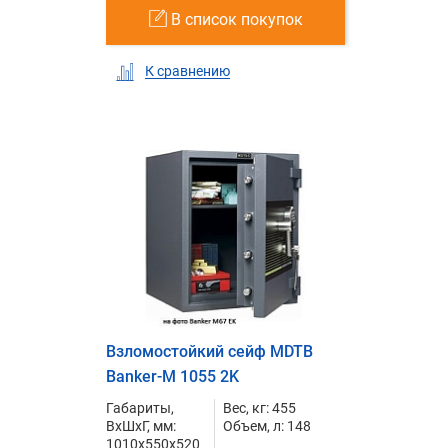
В список покупок
К сравнению
Взломостойкий сейф MDTB
Banker-M 1055 2K
Габариты,
Вес, кг: 455
ВxШxГ, мм:
Объем, л: 148
1010x550x520