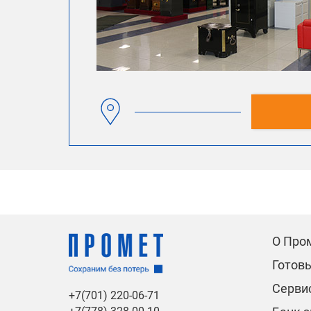
О Про
Готов
Сервис
+7(701) 220-06-71