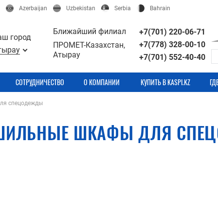
Azerbaijan
Uzbekistan
Serbia
Bahrain
Ближайший филиал
+7(701) 220-06-71
аш город
+7(778) 328-00-10
ПРОМЕТ-Казахстан,
тырау
Атырау
+7(701) 552-40-40
СОТРУДНИЧЕСТВО
О КОМПАНИИ
КУПИТЬ В KASPI.KZ
ГД
ля спецодежды
ШИЛЬНЫЕ ШКАФЫ ДЛЯ СПЕ