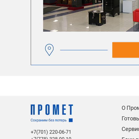
О Про
Готов
Сервис
+7(701) 220-06-71