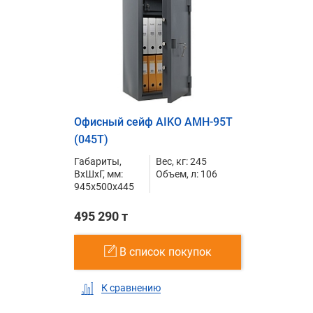
Офисный сейф AIKO AMH-95T
(045T)
Габариты,
Вес, кг: 245
ВxШxГ, мм:
Объем, л: 106
945x500x445
495 290 т
В список покупок
К сравнению