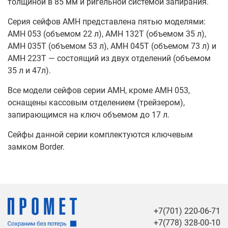
толщиной в 85 мм и ригельной системой запирания.
Серия сейфов АМН представлена пятью моделями:
АМН 053 (объемом 22 л), АМН 132Т (объемом 35 л),
АМН 035Т (объемом 53 л), АМН 045Т (объемом 73 л) и
АМН 223Т — состоящий из двух отделений (объемом
35 л и 47л).
Все модели сейфов серии AMH, кроме AMH 053,
оснащены кассовым отделением (трейзером),
запирающимся на ключ объемом до 17 л.
Сейфы данной серии комплектуются ключевым
замком Border.
+7(701) 220-06-71
+7(778) 328-00-10