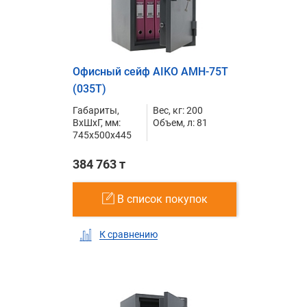
Офисный сейф AIKO AMH-75T
(035T)
Габариты,
Вес, кг: 200
ВxШxГ, мм:
Объем, л: 81
745x500x445
384 763 т
В список покупок
К сравнению