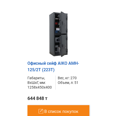
Офисный сейф AIKO AMH-
125/2T (223T)
Габариты,
Вес, кг: 270
ВxШxГ, мм:
Объем, л: 51
1258x450x400
644 848 т
В список покупок