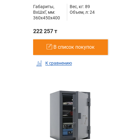
Габариты,
Вес, кг: 89
ВxШxГ, мм:
Объем, л: 24
360x450x400
222 257 т
В список покупок
К сравнению