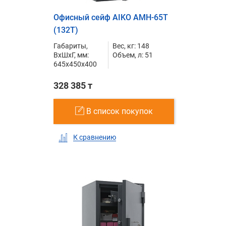
Офисный сейф AIKO AMH-65T
(132T)
Габариты,
Вес, кг: 148
ВxШxГ, мм:
Объем, л: 51
645x450x400
328 385 т
В список покупок
К сравнению