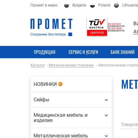
Промет в мире:
Bulgaria
Poland
Lithuania
В
А
ПРОДУКЦИЯ
СЕРВИС И УСЛУГИ
БАНК ЗНАНИЙ
Каталог
Металлические стеллажи
Металлические стелл
МЕ
НОВИНКИ
59
Сейфы
Медицинская мебель и
изделия
Товаров
Металлическая мебель