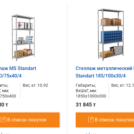
лаж MS Standart
Стеллаж металлический
D/75x40/4
Standart 185/100x30/4
иты,
Вес, кг: 10.92
Габариты,
Вес, кг: 12.
, мм:
ВxШxГ, мм:
750x400
1850x1000x300
30 т
31 845 т
В список покупок
В список покупо