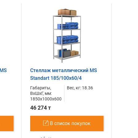
 MS
Стеллаж металлический MS
Standart 185/100x60/4
1
Габариты,
Вес, кг: 18.36
ВxШxГ, мм:
1850x1000x600
46 274 т
к
В список покупок