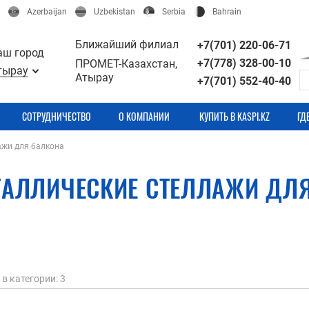
Azerbaijan
Uzbekistan
Serbia
Bahrain
Ближайший филиал
+7(701) 220-06-71
аш город
+7(778) 328-00-10
ПРОМЕТ-Казахстан,
тырау
Атырау
+7(701) 552-40-40
СОТРУДНИЧЕСТВО
О КОМПАНИИ
КУПИТЬ В KASPI.KZ
ГД
ажи для балкона
ТАЛЛИЧЕСКИЕ СТЕЛЛАЖИ ДЛ
в категории
: 3