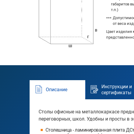
габаритов в
т.п.)
Допустимое
от веса изд
Цвет изделия 
представленно
Инструкции и
Описание
сертификаты
Столы офисные на металлокаркасе предна
переговорных, школ. Удобны и просты в э
Столешница - ламинированная плита ДСт