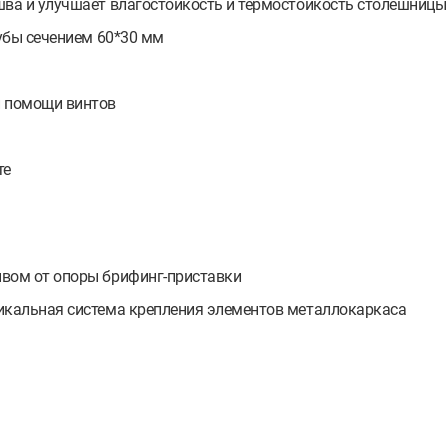
шва и улучшает влагостойкость и термостойкость столешницы
рубы сечением 60*30 мм
и помощи винтов
те
ывом от опоры брифинг-приставки
икальная система крепления элементов металлокаркаса