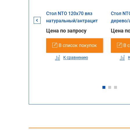
O 140x70 белое
Стол NTO 120x70 вяз
Стол NT
антрацит
натуральный/антрацит
дерево/
о запросу
Цена по запросу
Цена по
список покупок
В список покупок
В 
К сравнению
К сравнению