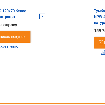
O 120x70 белое
Стол NTO 140x70 белое
Стол NTO
Тумба
антрацит
дерево/антрацит
натурал
NPW-4
натур
 запросу
Цена по запросу
Цена по
159 7
список покупок
В список покупок
В с
К сравнению
К сравнению
К