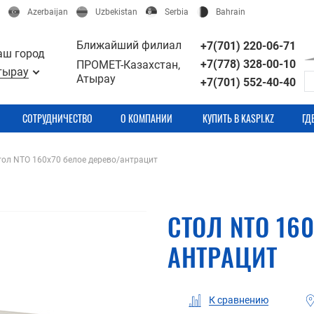
Azerbaijan
Uzbekistan
Serbia
Bahrain
Ближайший филиал
+7(701) 220-06-71
аш город
+7(778) 328-00-10
ПРОМЕТ-Казахстан,
тырау
Атырау
+7(701) 552-40-40
СОТРУДНИЧЕСТВО
О КОМПАНИИ
КУПИТЬ В KASPI.KZ
ГД
тол NTO 160x70 белое дерево/антрацит
СТОЛ NTO 16
АНТРАЦИТ
К сравнению