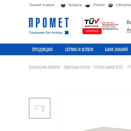
Промет в мире:
Bulgaria
Poland
Lithuania
В
А
ПРОДУКЦИЯ
СЕРВИС И УСЛУГИ
БАНК ЗНАНИЙ
Корпусная мебель
Офисные столы
Столы серии NTO
С