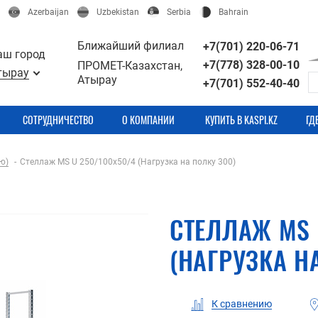
Azerbaijan
Uzbekistan
Serbia
Bahrain
Ближайший филиал
+7(701) 220-06-71
аш город
+7(778) 328-00-10
ПРОМЕТ-Казахстан,
тырау
Атырау
+7(701) 552-40-40
СОТРУДНИЧЕСТВО
О КОМПАНИИ
КУПИТЬ В KASPI.KZ
ГД
ю)
Стеллаж MS U 250/100x50/4 (Нагрузка на полку 300)
СТЕЛЛАЖ MS 
(НАГРУЗКА Н
К сравнению