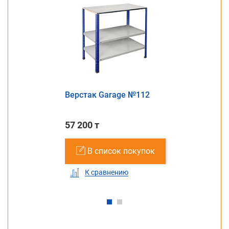
Верстак Garage №112
57 200 т
В список покупок
К сравнению