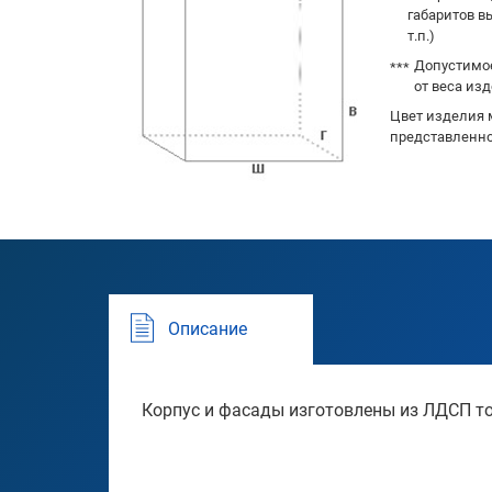
габаритов в
т.п.)
Допустимое
от веса изд
Цвет изделия 
представленно
Описание
Корпус и фасады изготовлены из ЛДСП т