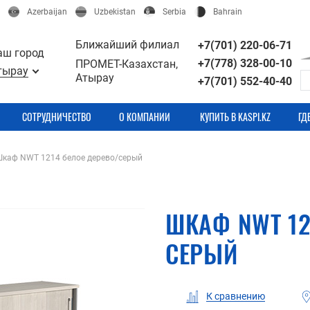
Azerbaijan
Uzbekistan
Serbia
Bahrain
Ближайший филиал
+7(701) 220-06-71
аш город
+7(778) 328-00-10
ПРОМЕТ-Казахстан,
тырау
Атырау
+7(701) 552-40-40
СОТРУДНИЧЕСТВО
О КОМПАНИИ
КУПИТЬ В KASPI.KZ
ГД
каф NWT 1214 белое дерево/серый
ШКАФ NWT 12
СЕРЫЙ
К сравнению