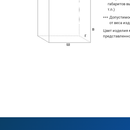
габаритов в
т.п.)
Допустимое
от веса изд
Цвет изделия 
представленно