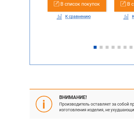
список покупок
В список покупок
В 
В список пок
К сравнению
К сравнению
К сравнению
ВНИМАНИЕ!
Производитель оставляет за собой п
изготовления изделия, не ухудшающие