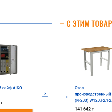
С ЭТИМ ТОВА
 сейф AIKO
Бухгалтерский шкаф
Офисный сейф AIKO
Стол
Офисный
AIKO SL-87Т
TSN.65T EL
производственный
TM-63T 
(№203) W120.F2/F2
 т
204 599 т
202 663 
96 907 т
141 642 т