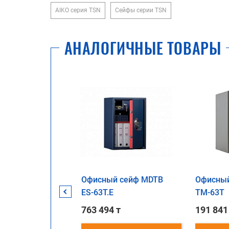
AIKO серия TSN
Сейфы серии TSN
АНАЛОГИЧНЫЕ ТОВАРЫ
й сейф
Офисный сейф MDTB
Инструментальная
Офисный
 ASM 63T CL**
ES-63Т.Е
тумба WS-1
TM-63T
 т
763 494 т
191 841
145 600 т