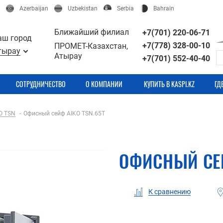
Azerbaijan
Uzbekistan
Serbia
Bahrain
Ближайший филиал
+7(701) 220-06-71
аш город
+7(778) 328-00-10
ПРОМЕТ-Казахстан,
тырау
Атырау
+7(701) 552-40-40
СОТРУДНИЧЕСТВО
О КОМПАНИИ
КУПИТЬ В KASPI.KZ
ГД
O TSN
Офисный сейф AIKO TSN.65T
ОФИСНЫЙ СЕЙ
К сравнению