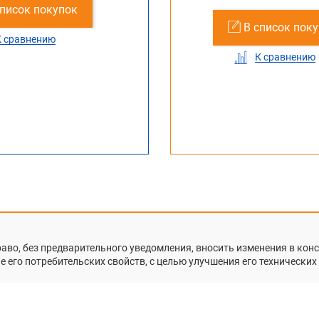
список покупок
В список покупок
В с
упок
В список покупок
В список пок
К сравнению
К сравнению
К
К сравнению
К сравнению
раво, без предварительного уведомления, вносить изменения в ко
 его потребительских свойств, с целью улучшения его технических