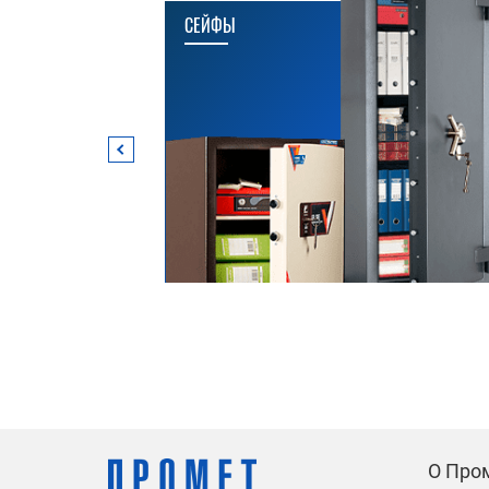
СЕЙФЫ
О Про