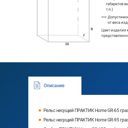
габаритов в
т.п.)
Допустимое
от веса изд
Цвет изделия 
представленно
Описание
Рельс несущий ПРАКТИК Home GR-65 граф
Рельс несущий ПРАКТИК Home GR-95 граф