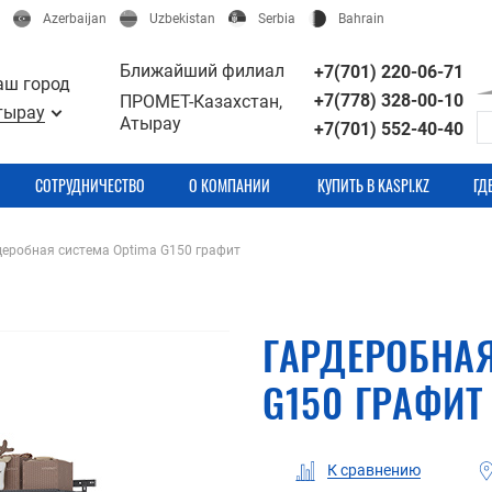
Azerbaijan
Uzbekistan
Serbia
Bahrain
Ближайший филиал
+7(701) 220-06-71
аш город
+7(778) 328-00-10
ПРОМЕТ-Казахстан,
тырау
Атырау
+7(701) 552-40-40
СОТРУДНИЧЕСТВО
О КОМПАНИИ
КУПИТЬ В KASPI.KZ
ГД
деробная система Optima G150 графит
ГАРДЕРОБНАЯ
G150 ГРАФИТ
К сравнению